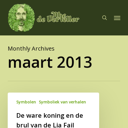
Skip
to
search
Menu
main
content
Monthly Archives
maart 2013
De
Symbolen
Symboliek van verhalen
ware
koning
De ware koning en de
en
brul van de Lia Fail
de