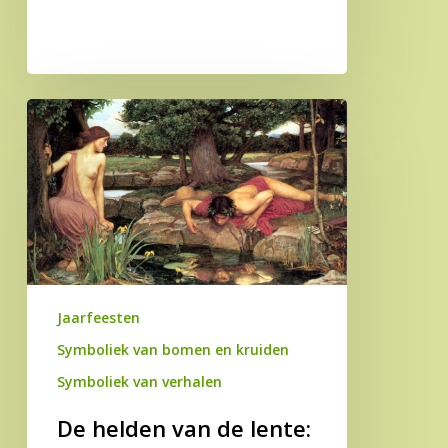
brul
van
de
Lia
De
Fail
helden
van
de
lente:
of
van
de
Jaarfeesten
narcistische
narcis
Symboliek van bomen en kruiden
en
Symboliek van verhalen
het
De helden van de lente:
gecastreerde