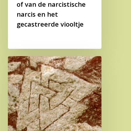
viooltje
of van de narcistische
narcis en het
gecastreerde viooltje
Valknutr:
knoop
van
de
gevallene
of
moedig
hart
van
Hrungnir