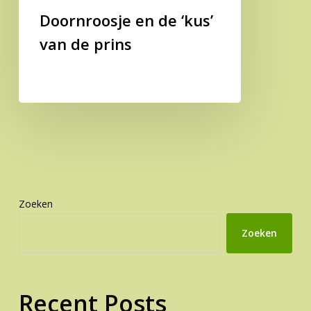
Doornroosje en de ‘kus’
van de prins
Zoeken
Zoeken
Recent Posts