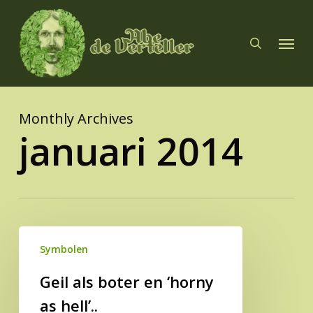
Skip
to
search
Menu
main
content
Monthly Archives
januari 2014
Geil
Symbolen
als
boter
Geil als boter en ‘horny
en
as hell’..
‘horny