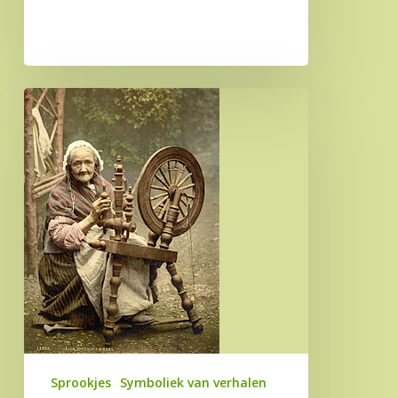
as
hell’..
Doornroosje
en
de
‘kus’
van
de
prins
Sprookjes
Symboliek van verhalen