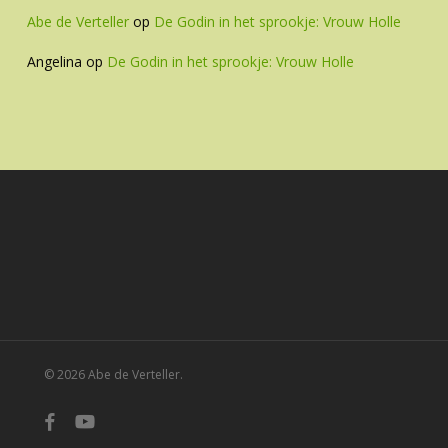
Abe de Verteller
op
De Godin in het sprookje: Vrouw Holle
Angelina
op
De Godin in het sprookje: Vrouw Holle
© 2026 Abe de Verteller.
facebook
youtube