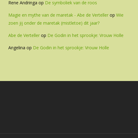
Rene Andringa
op
De symboliek van de roos
Magie en mythe van de maretak - Abe de Verteller
op
Wie
zoen jij onder de maretak (mistletoe) dit jaar?
Abe de Verteller
op
De Godin in het sprookje: Vrouw Holle
Angelina
op
De Godin in het sprookje: Vrouw Holle