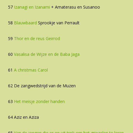
57
Izanagi en Izanami
+ Amaterasu en Susanoo
58
Blauwbaard
Sprookje van Perrault
59
Thor en de reus Geirrod
60
Vasalisa de Wijze en de Baba Jaga
61
A christmas Carol
62 De zangwedstrijd van de Muzen
63
Het meisje zonder handen
64 Aziz en Aziza
65
Van de jongen die er op uit trok om het griezelen te leren