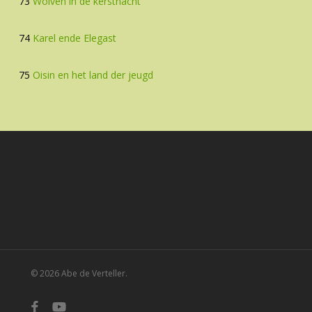
73
Wolven in de kerstnacht
74
Karel ende Elegast
75
Oisin en het land der jeugd
© 2026 Abe de Verteller.
facebook
youtube