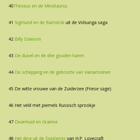
40
Theseus en de Minotaurus
41
Sigmund en de Barnstok
uit de Volsunga saga
42
Billy Dawson
43
De duivel en de drie gouden haren
44
De schepping en de geboorte van Vainamoinen
45 De witte vrouwe van de Zuiderzee (Friese sage)
46 Het veld met piemels Russisch sprookje
47
Dearmuid en Grainne
48
Het ding uit de Duisternis
van H.P. Lovecraft