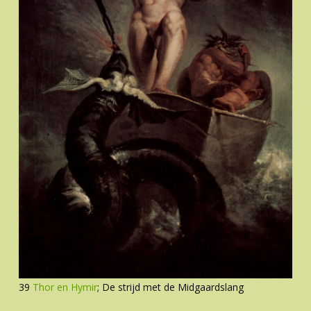
39
Thor en Hymir
; De strijd met de Midgaardslang