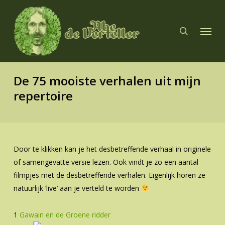
Skip
to
search
Menu
main
content
De 75 mooiste verhalen uit mijn
repertoire
Door te klikken kan je het desbetreffende verhaal in originele
of samengevatte versie lezen. Ook vindt je zo een aantal
filmpjes met de desbetreffende verhalen. Eigenlijk horen ze
natuurlijk ‘live’ aan je verteld te worden
1
Gawain en de Groene ridder