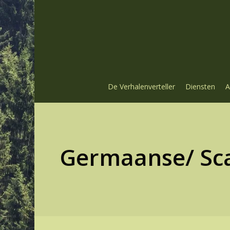
Skip
to
main
content
De Verhalenverteller
Diensten
A
Germaanse/ Sca