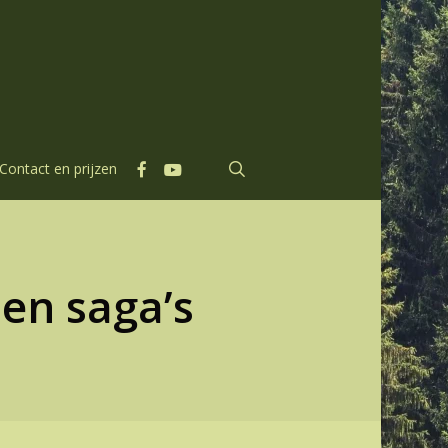
facebook
youtube
search
Contact en prijzen
en saga’s