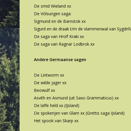
De smid Wieland xx
De Völsungen saga:
Sigmund en de Barnstok xx
Sigurd en de draak t/m de vlammenwal van Sygdrif
De saga van Hrolf Kraki xx
De saga van Ragnar Lodbrok xx
Andere Germaanse sagen
De Lintworm xx
De wilde jager xx
Beowulf xx
Asvith en Asmund (uit Saxo Grammaticus) xx
De laffe held xx (IJsland)
De spokerijen van Glam xx (Grettis saga IJsland)
Het spook van Skarp xx