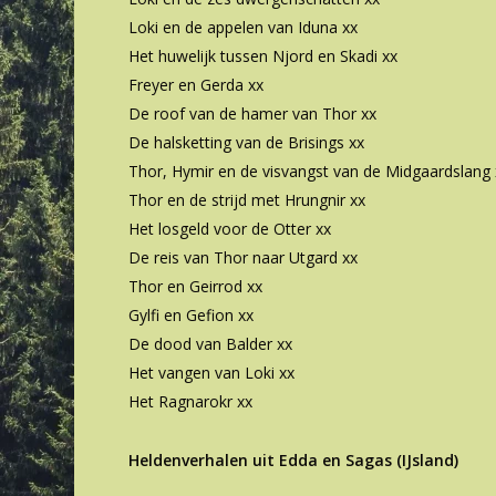
Loki en de appelen van Iduna xx
Het huwelijk tussen Njord en Skadi xx
Freyer en Gerda xx
De roof van de hamer van Thor xx
De halsketting van de Brisings xx
Thor, Hymir en de visvangst van de Midgaardslang 
Thor en de strijd met Hrungnir xx
Het losgeld voor de Otter xx
De reis van Thor naar Utgard xx
Thor en Geirrod xx
Gylfi en Gefion xx
De dood van Balder xx
Het vangen van Loki xx
Het Ragnarokr xx
Heldenverhalen uit Edda en Sagas (IJsland)