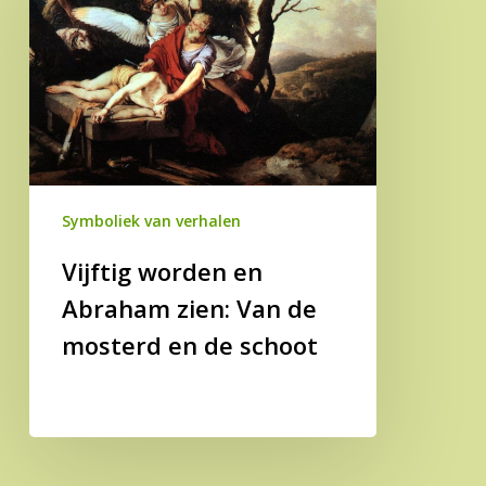
en
Abraham
zien:
Van
de
mosterd
en
de
Symboliek van verhalen
schoot
Vijftig worden en
Abraham zien: Van de
mosterd en de schoot