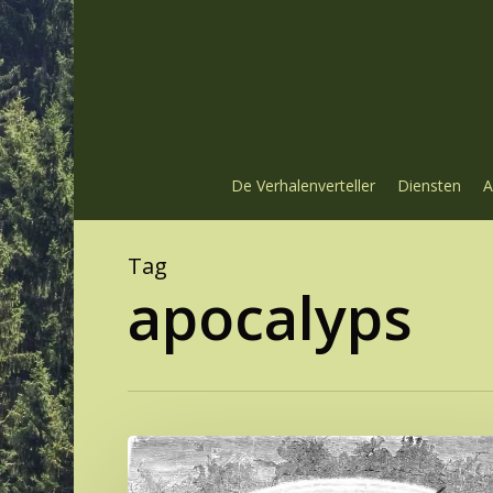
Skip
to
main
content
De Verhalenverteller
Diensten
A
Tag
apocalyps
Het
einde