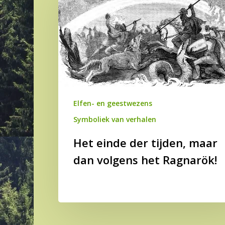
der
tijden,
maar
dan
volgens
het
Ragnarök!
Elfen- en geestwezens
Symboliek van verhalen
Het einde der tijden, maar
dan volgens het Ragnarök!