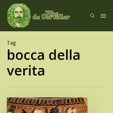
Skip
to
search
Menu
main
content
Tag
bocca della
verita
Chaos
en