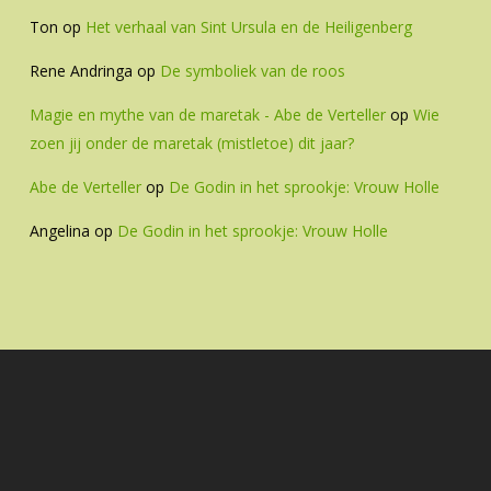
Ton
op
Het verhaal van Sint Ursula en de Heiligenberg
Rene Andringa
op
De symboliek van de roos
Magie en mythe van de maretak - Abe de Verteller
op
Wie
zoen jij onder de maretak (mistletoe) dit jaar?
Abe de Verteller
op
De Godin in het sprookje: Vrouw Holle
Angelina
op
De Godin in het sprookje: Vrouw Holle