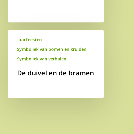
De
Jaarfeesten
duivel
en
Symboliek van bomen en kruiden
de
Symboliek van verhalen
bramen
De duivel en de bramen