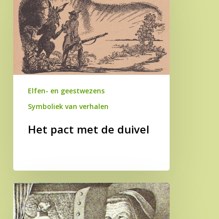
pact
met
de
duivel
Elfen- en geestwezens
Symboliek van verhalen
Het pact met de duivel
De
drie
gouden