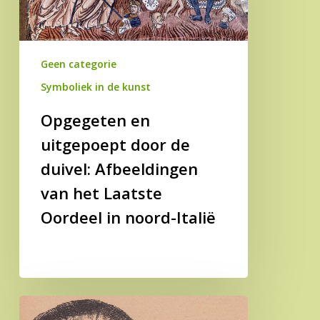
duivel:
Afbeeldingen
van
Geen categorie
het
Symboliek in de kunst
Laatste
Oordeel
Opgegeten en
in
uitgepoept door de
noord-
Italië
duivel: Afbeeldingen
van het Laatste
Oordeel in noord-Italië
Het