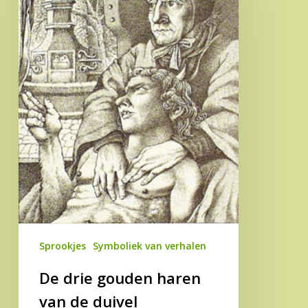
haren
van
de
duivel
Sprookjes
Symboliek van verhalen
De drie gouden haren
van de duivel