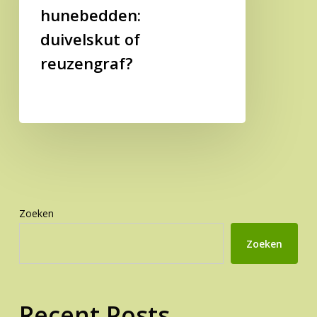
hunebedden:
duivelskut
of
duivelskut of
reuzengraf?
reuzengraf?
Zoeken
Zoeken
Recent Posts