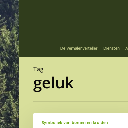
Skip
to
main
content
De Verhalenverteller
Diensten
A
Tag
geluk
Klavertje
Symboliek van bomen en kruiden
drie