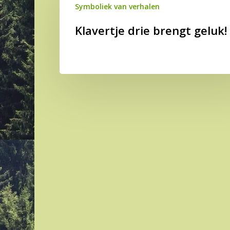
brengt
Symboliek van verhalen
geluk!
Klavertje drie brengt geluk!