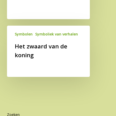
vier
elementen
Het
Symbolen
Symboliek van verhalen
zwaard
van
Het zwaard van de
de
koning
koning
Zoeken