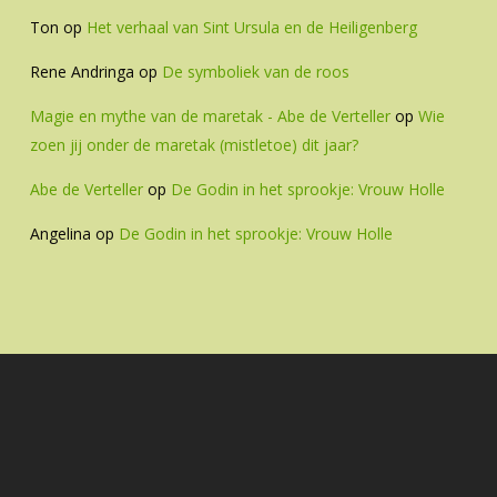
Ton
op
Het verhaal van Sint Ursula en de Heiligenberg
Rene Andringa
op
De symboliek van de roos
Magie en mythe van de maretak - Abe de Verteller
op
Wie
zoen jij onder de maretak (mistletoe) dit jaar?
Abe de Verteller
op
De Godin in het sprookje: Vrouw Holle
Angelina
op
De Godin in het sprookje: Vrouw Holle