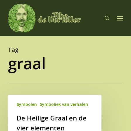
Skip
to
search
Menu
main
content
Tag
graal
De
Symbolen
Symboliek van verhalen
Heilige
Graal
De Heilige Graal en de
en
vier elementen
de