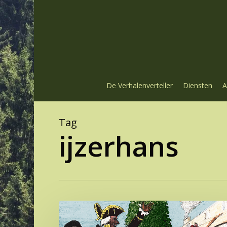
Skip
to
main
content
De Verhalenverteller
Diensten
A
Tag
ijzerhans
De
rituelen