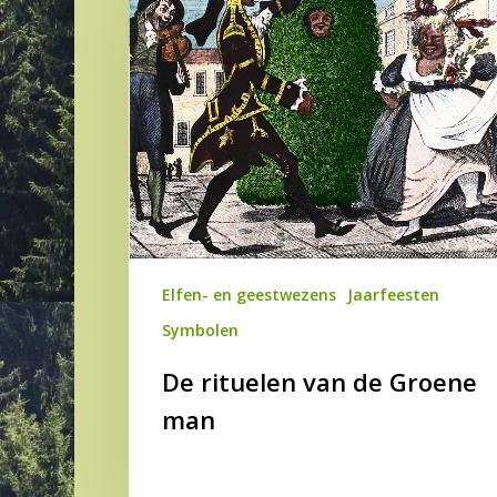
van
de
Groene
man
Elfen- en geestwezens
Jaarfeesten
Symbolen
De rituelen van de Groene
man