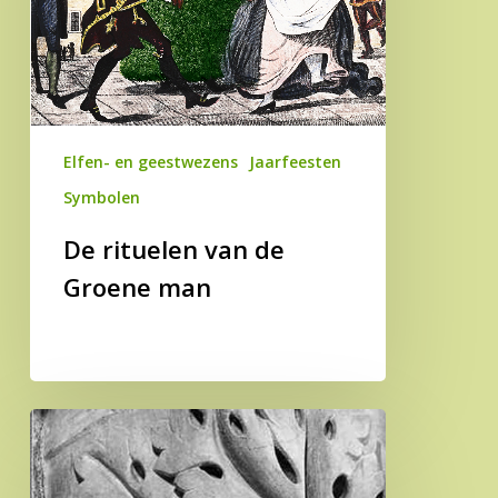
man
Elfen- en geestwezens
Jaarfeesten
Symbolen
De rituelen van de
Groene man
De
betekenis
van