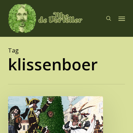
Skip
to
search
Menu
main
content
Tag
klissenboer
De
rituelen
van
de
Groene