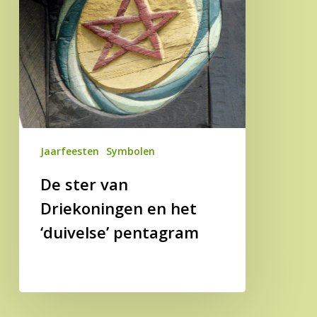
het
‘duivelse’
pentagram
Jaarfeesten
Symbolen
De ster van
Driekoningen en het
‘duivelse’ pentagram