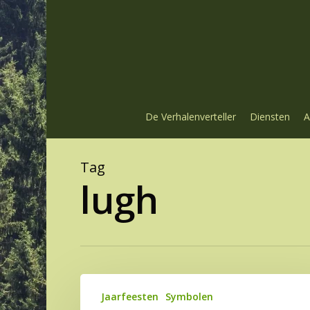
Skip
to
main
content
De Verhalenverteller
Diensten
A
Tag
lugh
Het
Jaarfeesten
Symbolen
mensenoffer