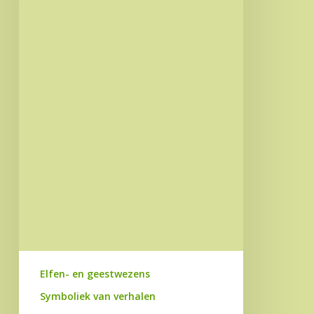
ik
oe
’t
spit!
Elfen- en geestwezens
Symboliek van verhalen