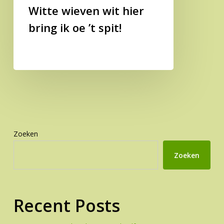
Witte wieven wit hier
bring ik oe ’t spit!
Zoeken
Zoeken
Recent Posts