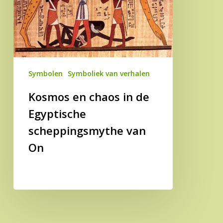
Egyptische
scheppingsmythe
van
On
Symbolen
Symboliek van verhalen
Kosmos en chaos in de
Egyptische
scheppingsmythe van
On