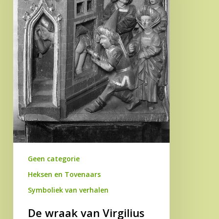
het
vuur
tussen
de
benen
van
Phoebilla
Geen categorie
Heksen en Tovenaars
Symboliek van verhalen
De wraak van Virgilius