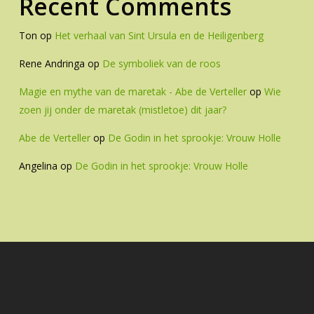
Recent Comments
Ton
op
Het verhaal van Sint Ursula en de Heiligenberg
Rene Andringa
op
De symboliek van de roos
Magie en mythe van de maretak - Abe de Verteller
op
Wie
zoen jij onder de maretak (mistletoe) dit jaar?
Abe de Verteller
op
De Godin in het sprookje: Vrouw Holle
Angelina
op
De Godin in het sprookje: Vrouw Holle