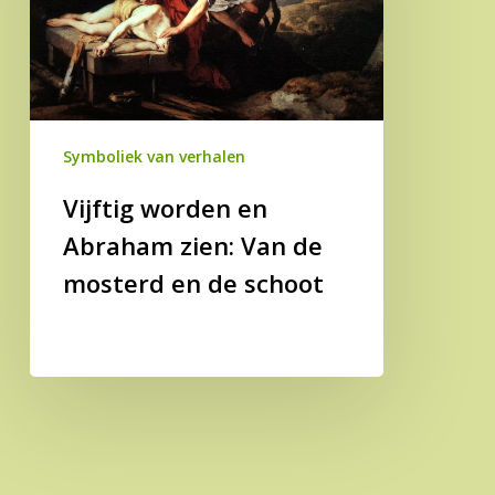
Van
de
mosterd
en
de
Symboliek van verhalen
schoot
Vijftig worden en
Abraham zien: Van de
mosterd en de schoot