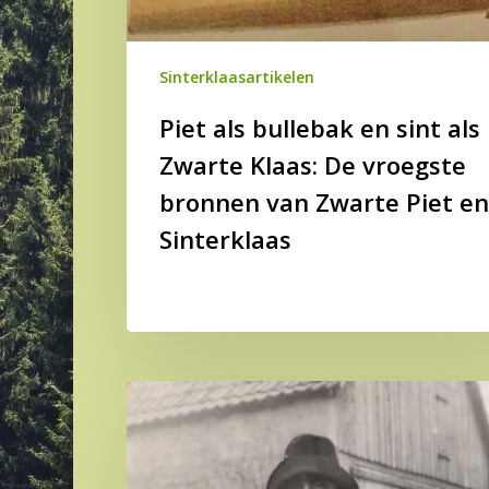
Sinterklaasartikelen
Piet als bullebak en sint als
Zwarte Klaas: De vroegste
bronnen van Zwarte Piet en
Sinterklaas
De
helpers
van
Sinterklaas