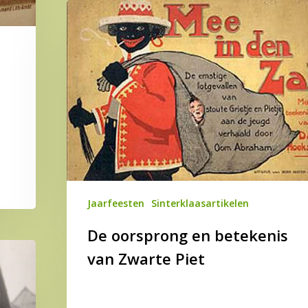
De
oorsprong
en
betekenis
van
Zwarte
Piet
Jaarfeesten
Sinterklaasartikelen
De oorsprong en betekenis
van Zwarte Piet