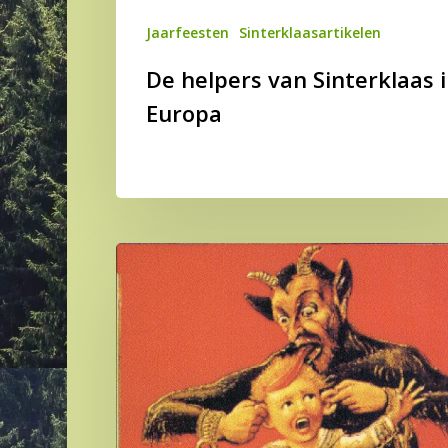
Jaarfeesten
Sinterklaasartikelen
De helpers van Sinterklaas 
Europa
De
horrorsint:
Sinterklaas
als
boeman