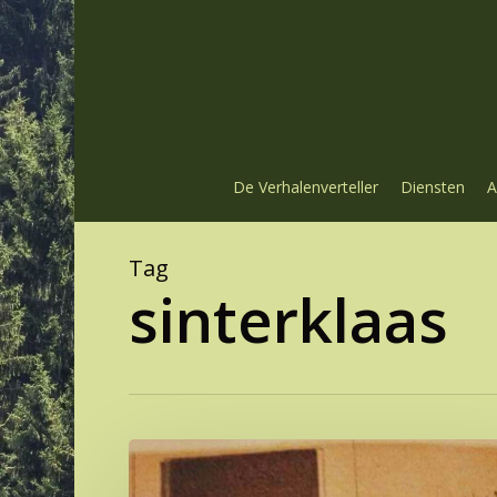
Skip
to
main
content
De Verhalenverteller
Diensten
A
Tag
sinterklaas
Piet
als