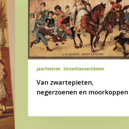
negerzoenen
en
moorkoppen
Jaarfeesten
Sinterklaasartikelen
Van zwartepieten,
negerzoenen en moorkoppen