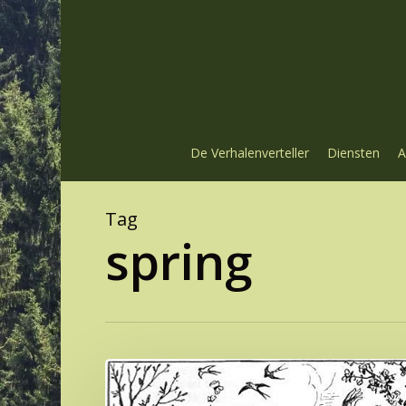
Skip
to
main
content
De Verhalenverteller
Diensten
A
Tag
spring
Ostara
en