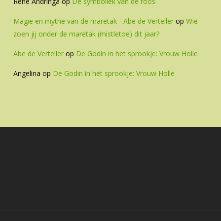
Rene Andringa
op
De symboliek van de roos
Magie en mythe van de maretak - Abe de Verteller
op
Wie
zoen jij onder de maretak (mistletoe) dit jaar?
Abe de Verteller
op
De Godin in het sprookje: Vrouw Holle
Angelina
op
De Godin in het sprookje: Vrouw Holle