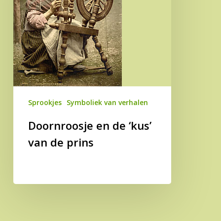
de
prins
Sprookjes
Symboliek van verhalen
Doornroosje en de ‘kus’
van de prins