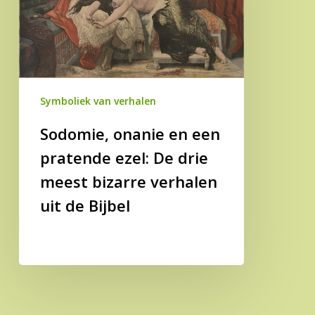
ezel:
De
drie
meest
bizarre
Symboliek van verhalen
verhalen
uit
Sodomie, onanie en een
de
pratende ezel: De drie
Bijbel
meest bizarre verhalen
uit de Bijbel