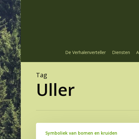
Skip
to
main
content
De Verhalenverteller
Diensten
A
Tag
Uller
Taxus:
Symboliek van bomen en kruiden
Boom