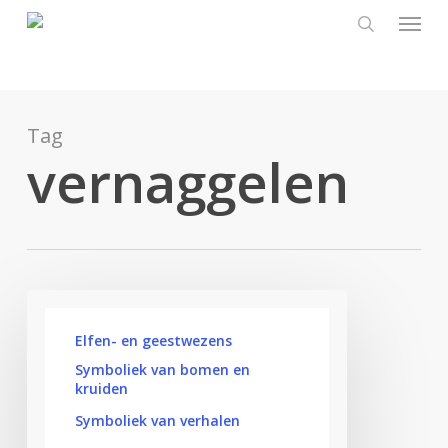
Menu
Skip
to
search
main
content
Tag
vernaggelen
De
Elfen- en geestwezens
linde;
Symboliek van bomen en
boom
kruiden
van
Symboliek van verhalen
liefde