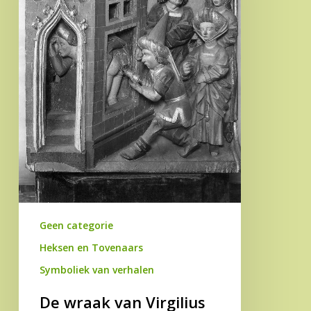
het
vuur
tussen
de
benen
van
Phoebilla
Geen categorie
Heksen en Tovenaars
Symboliek van verhalen
De wraak van Virgilius