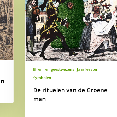
van
de
Groene
man
Elfen- en geestwezens
Jaarfeesten
Symbolen
an
De rituelen van de Groene
man