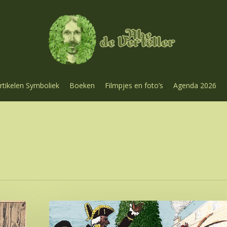
rtikelen Symboliek
Boeken
Filmpjes en foto’s
Agenda 2026
De
rituelen