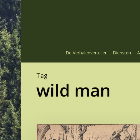
Skip
to
main
content
De Verhalenverteller
Diensten
A
Tag
wild man
Het
verhaal