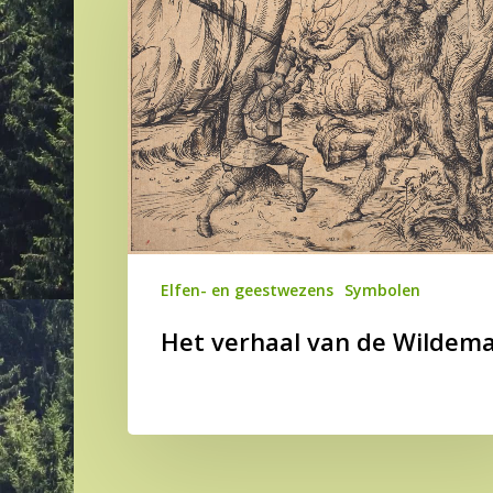
van
de
Wildeman
Elfen- en geestwezens
Symbolen
Het verhaal van de Wildem