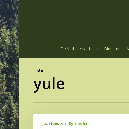
Skip
to
main
content
De Verhalenverteller
Diensten
A
Tag
yule
Joelen,
Jaarfeesten
Symbolen
slepen