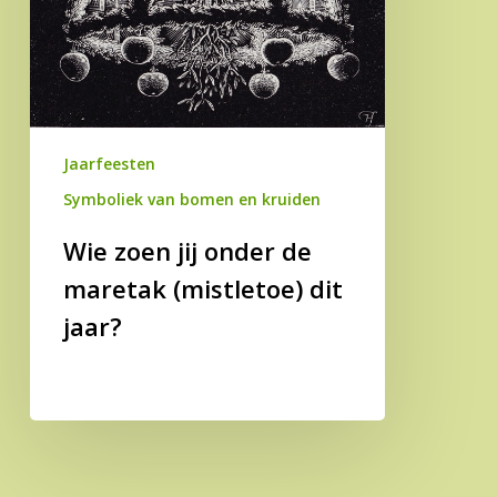
maretak
(mistletoe)
dit
jaar?
Jaarfeesten
Symboliek van bomen en kruiden
Wie zoen jij onder de
maretak (mistletoe) dit
jaar?