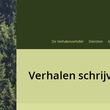
Skip
to
main
content
De Verhalenverteller
Diensten
A
Verhalen schrij