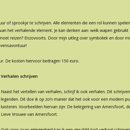
uur of sprookje te schrijven. Alle elementen die een rol kunnen spele
 van het verhalende element. Je kan denken aan: welk wapen gebruikt d
moet reizen? Enzovoorts. Door mijn uitleg over symboliek en door midd
evensavontuur!
r. De kosten hiervoor bedragen 150 euro.
Verhalen schrijven
Naast het vertellen van verhalen, schrijf ik ook verhalen. Dit schrijv
legenden. Dit doe ik op zo’n manier dat het ook voor een modern pub
luisteren. Voorbeelden hiervan zijn: De belegering van Amersfoort, 
Lieve Vrouwe van Amersfoort.
Ook voor jouw gelegenheid kan ik een geschikt kort verhaal schrijven