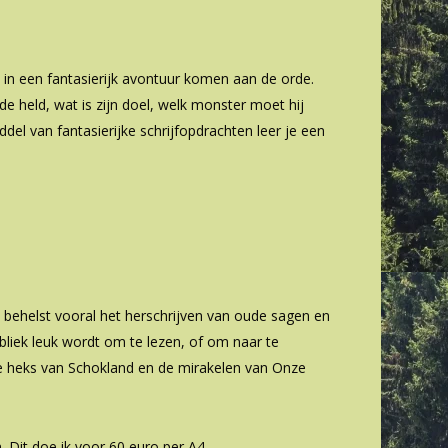
n in een fantasierijk avontuur komen aan de orde.
e held, wat is zijn doel, welk monster moet hij
el van fantasierijke schrijfopdrachten leer je een
en behelst vooral het herschrijven van oude sagen en
liek leuk wordt om te lezen, of om naar te
de heks van Schokland en de mirakelen van Onze
. Dit doe ik voor 60 euro per A4.