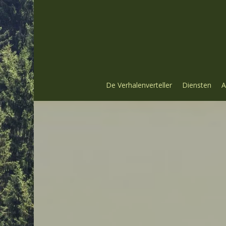
Skip
to
main
content
De Verhalenverteller
Diensten
A