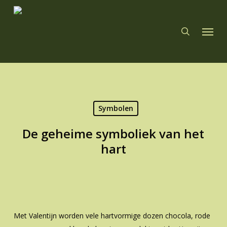
Skip
to
search
Menu
main
content
Symbolen
De geheime symboliek van het
hart
Met Valentijn
worden
vele hartvormige dozen chocola, rode