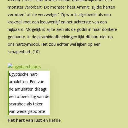
monster verorbert. Dit monster heet Ammit; ‘zij die harten
verorbert’ of ‘de verzwelger’. Zij wordt afgebeeld als een
krokodil met een leeuwenlijf en het achterste van een
nijlpaard. Mogelijk is zij te zien als de godin in haar donkere
gedaante. In de piramideafbeeldingen lijkt dit hart niet op
ons hartsymbool. Het zou echter wel lijken op een
schapenhart. (10)
Egyptische hart-
amuletten. Eén van
de amuletten draagt
een afbeelding van de
scarabee als teken
van wedergeboorte
Het hart van lust è
n liefde