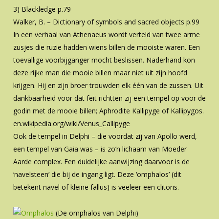
3) Blackledge p.79
Walker, B. – Dictionary of symbols and sacred objects p.99
In een verhaal van Athenaeus wordt verteld van twee arme
zusjes die ruzie hadden wiens billen de mooiste waren. Een
toevallige voorbijganger mocht beslissen. Naderhand kon
deze rijke man die mooie billen maar niet uit zijn hoofd
krijgen. Hij en zijn broer trouwden elk één van de zussen. Uit
dankbaarheid voor dat feit richtten zij een tempel op voor de
godin met de mooie billen; Aphrodite Kallipyge of Kallipygos.
en.wikipedia.org/wiki/Venus_Callipyge
Ook de tempel in Delphi – die voordat zij van Apollo werd,
een tempel van Gaia was – is zo’n lichaam van Moeder
Aarde complex. Een duidelijke aanwijzing daarvoor is de
‘navelsteen’ die bij de ingang ligt. Deze ‘omphalos’ (dit
betekent navel of kleine fallus) is veeleer een clitoris.
(De omphalos van Delphi)