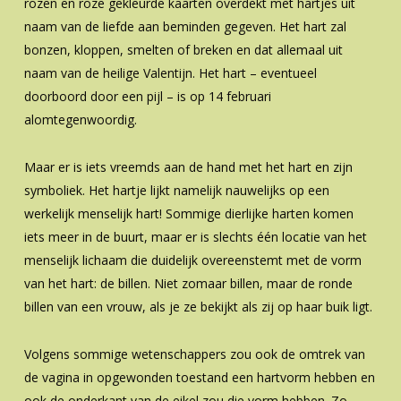
rozen en roze gekleurde kaarten overdekt met hartjes uit
naam van de liefde aan beminden gegeven. Het hart zal
bonzen, kloppen, smelten of breken en dat allemaal uit
naam van de heilige Valentijn. Het hart – eventueel
doorboord door een pijl – is op 14 februari
alomtegenwoordig.
Maar er is iets vreemds aan de hand met het hart en zijn
symboliek. Het hartje lijkt namelijk nauwelijks op een
werkelijk menselijk hart! Sommige dierlijke harten komen
iets meer in de buurt, maar er is slechts één locatie van het
menselijk lichaam die duidelijk overeenstemt met de vorm
van het hart: de billen. Niet zomaar billen, maar de ronde
billen van een vrouw, als je ze bekijkt als zij op haar buik ligt.
Volgens sommige wetenschappers zou ook de omtrek van
de vagina in opgewonden toestand een hartvorm hebben en
ook de onderkant van de eikel zou die vorm hebben. Zo