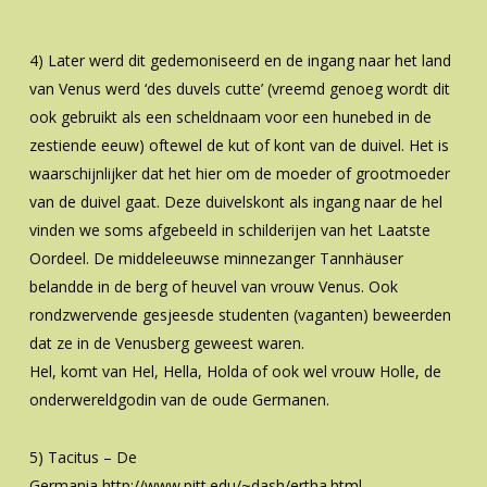
4) Later werd dit gedemoniseerd en de ingang naar het land
van Venus werd ‘des duvels cutte’ (vreemd genoeg wordt dit
ook gebruikt als een scheldnaam voor een hunebed in de
zestiende eeuw) oftewel de kut of kont van de duivel. Het is
waarschijnlijker dat het hier om de moeder of grootmoeder
van de duivel gaat. Deze duivelskont als ingang naar de hel
vinden we soms afgebeeld in schilderijen van het Laatste
Oordeel. De middeleeuwse minnezanger Tannhäuser
belandde in de berg of heuvel van vrouw Venus. Ook
rondzwervende gesjeesde studenten (vaganten) beweerden
dat ze in de Venusberg geweest waren.
Hel, komt van Hel, Hella, Holda of ook wel vrouw Holle, de
onderwereldgodin van de oude Germanen.
5) Tacitus – De
Germania http://www.pitt.edu/~dash/ertha.html