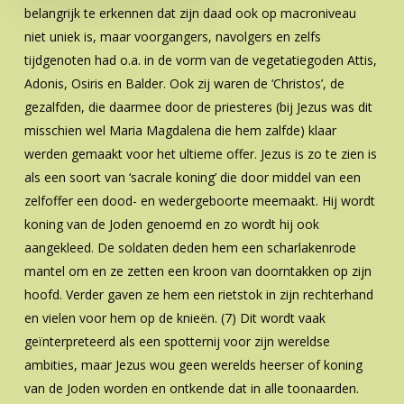
belangrijk te erkennen dat zijn daad ook op macroniveau
niet uniek is, maar voorgangers, navolgers en zelfs
tijdgenoten had o.a. in de vorm van de vegetatiegoden Attis,
Adonis, Osiris en Balder. Ook zij waren de ‘Christos’, de
gezalfden, die daarmee door de priesteres (bij Jezus was dit
misschien wel Maria Magdalena die hem zalfde) klaar
werden gemaakt voor het ultieme offer. Jezus is zo te zien is
als een soort van ‘sacrale koning’ die door middel van een
zelfoffer een dood- en wedergeboorte meemaakt. Hij wordt
koning van de Joden genoemd en zo wordt hij ook
aangekleed. De soldaten deden hem een scharlakenrode
mantel om en ze zetten een kroon van doorntakken op zijn
hoofd. Verder gaven ze hem een rietstok in zijn rechterhand
en vielen voor hem op de knieën. (7) Dit wordt vaak
geïnterpreteerd als een spotternij voor zijn wereldse
ambities, maar Jezus wou geen werelds heerser of koning
van de Joden worden en ontkende dat in alle toonaarden.