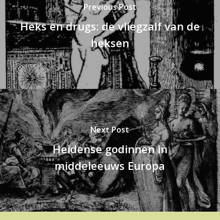
Previous Post
Heks en drugs: de vliegzalf van de
heksen
Next Post
Heidense godinnen in
middeleeuws Europa