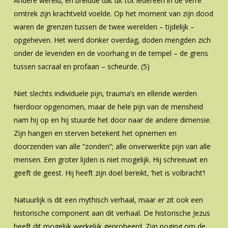
Andere wereld, en breidde dat uit tot iedereen in de verre
omtrek zijn krachtveld voelde. Op het moment van zijn dood
waren de grenzen tussen de twee werelden – tijdelijk –
opgeheven. Het werd donker overdag, doden mengden zich
onder de levenden en de voorhang in de tempel – de grens
tussen sacraal en profaan – scheurde. (5)
Niet slechts individuele pijn, trauma’s en ellende werden
hierdoor opgenomen, maar de hele pijn van de mensheid
nam hij op en hij stuurde het door naar de andere dimensie.
Zijn hangen en sterven betekent het opnemen en
doorzenden van alle “zonden”; alle onverwerkte pijn van alle
mensen. Een groter lijden is niet mogelijk. Hij schreeuwt en
geeft de geest. Hij heeft zijn doel bereikt, ‘het is volbracht’!
Natuurlijk is dit een mythisch verhaal, maar er zit ook een
historische component aan dit verhaal. De historische Jezus
heeft dit mogelijk werkelijk geprobeerd. Zijn poging om de