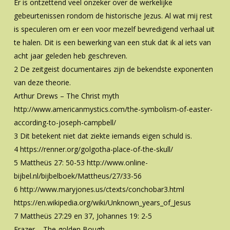
Er is ontzettend veel onzeker over de werkelijke
gebeurtenissen rondom de historische Jezus. Al wat mij rest
is speculeren om er een voor mezelf bevredigend verhaal uit
te halen. Dit is een bewerking van een stuk dat ik al iets van
acht jaar geleden heb geschreven.
2 De zeitgeist documentaires zijn de bekendste exponenten
van deze theorie.
Arthur Drews – The Christ myth
http://www.americanmystics.com/the-symbolism-of-easter-
according-to-joseph-campbell/
3 Dit betekent niet dat ziekte iemands eigen schuld is.
4 https://renner.org/golgotha-place-of-the-skull/
5 Mattheüs 27: 50-53 http://www.online-
bijbel.nl/bijbelboek/Mattheus/27/33-56
6 http://www.maryjones.us/ctexts/conchobar3.html
https://en.wikipedia.org/wiki/Unknown_years_of_Jesus
7 Mattheüs 27:29 en 37, Johannes 19: 2-5
Frazer – The golden Bough