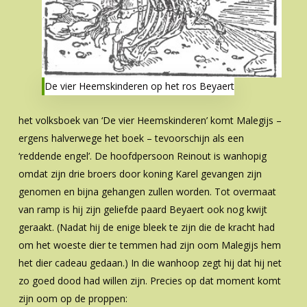
De vier Heemskinderen op het ros Beyaert
het volksboek van ‘De vier Heemskinderen’ komt Malegijs –
ergens halverwege het boek – tevoorschijn als een
‘reddende engel’. De hoofdpersoon Reinout is wanhopig
omdat zijn drie broers door koning Karel gevangen zijn
genomen en bijna gehangen zullen worden. Tot overmaat
van ramp is hij zijn geliefde paard Beyaert ook nog kwijt
geraakt. (Nadat hij de enige bleek te zijn die de kracht had
om het woeste dier te temmen had zijn oom Malegijs hem
het dier cadeau gedaan.) In die wanhoop zegt hij dat hij net
zo goed dood had willen zijn. Precies op dat moment komt
zijn oom op de proppen: