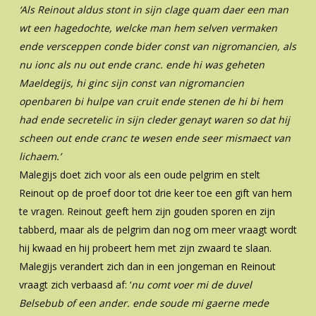
‘Als Reinout aldus stont in sijn clage quam daer een man
wt een hagedochte, welcke
man hem selven vermaken
ende versceppen conde bider const van nigromancien,
als
nu ionc als nu out ende cranc. ende hi was geheten
Maeldegijs, hi ginc sijn const
van nigromancien
openbaren bi hulpe van cruit ende stenen de hi bi hem
had ende
secretelic in sijn cleder genayt waren so dat hij
scheen out ende cranc te wesen ende
seer mismaect van
lichaem.’
Malegijs doet zich voor als een oude pelgrim en stelt
Reinout op de proef door tot drie keer toe een gift van hem
te vragen. Reinout geeft hem zijn gouden sporen en zijn
tabberd, maar als de pelgrim dan nog om meer vraagt wordt
hij kwaad en hij probeert hem met zijn zwaard te slaan.
Malegijs verandert zich dan in een jongeman en Reinout
vraagt zich verbaasd af: ‘
nu comt voer mi de duvel
Belsebub of een ander. ende soude mi gaerne mede