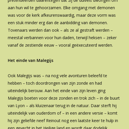
pretendeerden daarentegen dat zij de duivels dwongen om
aan hun wil te gehoorzamen. Elke omgang met demonen
was voor de kerk afkeurenswaardig, maar deze vorm was
een stuk minder erg dan de aanbidding van demonen.
Tovenaars werden dan ook – als ze al gestraft werden –
meestal verbannen voor hun daden, terwijl heksen – zeker
vanaf de zestiende eeuw – vooral geëxecuteerd werden.
Het einde van Malegijs
Ook Malegijs was – na nog vele avonturen beleefd te
hebben – toch doordrongen van zijn zonde en had
uiteindelijk berouw. Aan het einde van zijn leven ging
Malegijs boeten voor deze zonden en trok zich – in de buurt
van Lyon – als kluizenaar terug in de natuur. Daar sterft hij
uiteindelijk van ouderdom of – in een andere versie – komt
hij zijn geliefde neef Reinout nog een laatste keer te hulp in
een gevecht in het Heilige land en wordt daar dodelijk