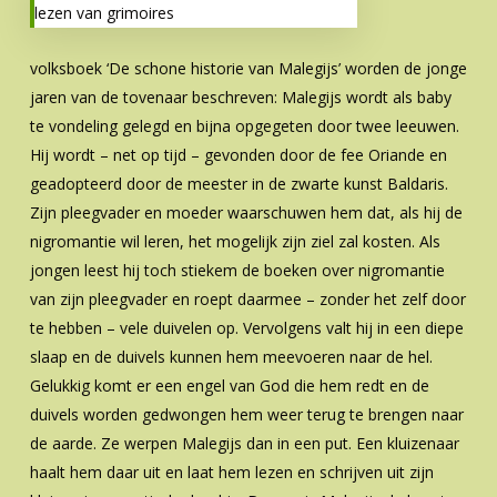
lezen van grimoires
volksboek ‘De schone historie van Malegijs’ worden de jonge
jaren van de tovenaar beschreven: Malegijs wordt als baby
te vondeling gelegd en bijna opgegeten door twee leeuwen.
Hij wordt – net op tijd – gevonden door de fee Oriande en
geadopteerd door de meester in de zwarte kunst Baldaris.
Zijn pleegvader en moeder waarschuwen hem dat, als hij de
nigromantie wil leren, het mogelijk zijn ziel zal kosten. Als
jongen leest hij toch stiekem de boeken over nigromantie
van zijn pleegvader en roept daarmee – zonder het zelf door
te hebben – vele duivelen op. Vervolgens valt hij in een diepe
slaap en de duivels kunnen hem meevoeren naar de hel.
Gelukkig komt er een engel van God die hem redt en de
duivels worden gedwongen hem weer terug te brengen naar
de aarde. Ze werpen Malegijs dan in een put. Een kluizenaar
haalt hem daar uit en laat hem lezen en schrijven uit zijn