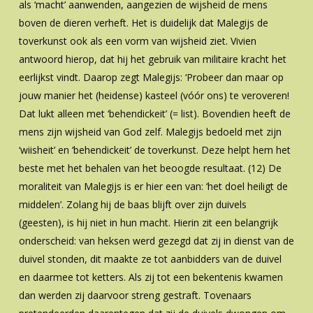
als ‘macht’ aanwenden, aangezien de wijsheid de mens
boven de dieren verheft. Het is duidelijk dat Malegijs de
toverkunst ook als een vorm van wijsheid ziet. Vivien
antwoord hierop, dat hij het gebruik van militaire kracht het
eerlijkst vindt. Daarop zegt Malegijs: ‘Probeer dan maar op
jouw manier het (heidense) kasteel (vóór ons) te veroveren!
Dat lukt alleen met ‘behendickeit’ (= list). Bovendien heeft de
mens zijn wijsheid van God zelf. Malegijs bedoeld met zijn
‘wiisheit’ en ‘behendickeit’ de toverkunst. Deze helpt hem het
beste met het behalen van het beoogde resultaat
. (12) De
moraliteit van Malegijs is er hier een van: ‘het doel heiligt de
middelen’. Zolang hij de baas blijft over zijn duivels
(geesten), is hij niet in hun macht. Hierin zit een belangrijk
onderscheid: van heksen werd gezegd dat zij in dienst van de
duivel stonden, dit maakte ze tot aanbidders van de duivel
en daarmee tot ketters. Als zij tot een bekentenis kwamen
dan werden zij daarvoor streng gestraft. Tovenaars