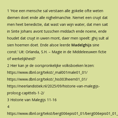
1 ‘Hoe een mensche sal verstaen alle gokelie ofte weten
diemen doet ende alle nighelmanchie. Nemet een cruyt dat
men heet benedictie, dat wast van wijn water, dat men sait
in Sinte Johans avont tusschen middach ende noene, ende
houdet dat cruyt in uwen mont, daer men speelt: ghij sult al
sien hoemen doet. Ende alsoe leerde
Madelghijs
sine
const.’ Uit: Orlanda, S.H. – Magie in de Middeleeuwen fictie
of werkelijkheid?
2 Hier kan je de oorspronkelijke volksboeken lezen:
https://www.dbnl.org/tekst/_mal001male01_01/
https://www.dbnl.org/tekst/_his003heem01_01/
https://neerlandistiek.nl/2025/09/historie-van-malegijs-
proloog-capittels-1-2/
3 Historie van Malegijs 11-16
4
https://www.dbnl.org/tekst/berg006epis01_01/berg006epis01_01