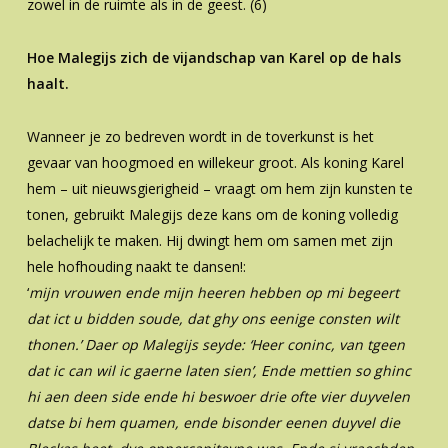
zowel in de ruimte als in de geest. (6)
Hoe Malegijs zich de vijandschap van Karel op de hals
haalt.
Wanneer je zo bedreven wordt in de toverkunst is het
gevaar van hoogmoed en willekeur groot. Als koning Karel
hem – uit nieuwsgierigheid – vraagt om hem zijn kunsten te
tonen, gebruikt Malegijs deze kans om de koning volledig
belachelijk te maken. Hij dwingt hem om samen met zijn
hele hofhouding naakt te dansen!:
‘
mijn vrouwen ende mijn heeren hebben op mi begeert
dat ict u bidden soude, dat ghy ons eenige consten wilt
thonen.’ Daer op Malegijs seyde: ‘Heer coninc, van tgeen
dat ic can wil ic gaerne laten sien’, Ende mettien so ghinc
hi aen deen side ende hi beswoer drie ofte vier duyvelen
datse bi hem quamen, ende bisonder eenen duyvel die