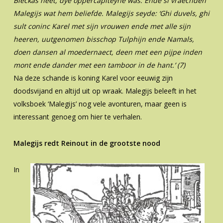
Bleckas heet, dye oppercapiteyne was. Ende si vraechden
Malegijs wat hem beliefde. Malegijs seyde: ‘Ghi duvels, ghi
sult coninc Karel met sijn vrouwen ende met alle sijn
heeren, uutgenomen bisschop Tulphijn ende Namals,
doen dansen al moedernaect, deen met een pijpe inden
mont ende dander met een tamboor in de hant.’ (7)
Na deze schande is koning Karel voor eeuwig zijn
doodsvijand en altijd uit op wraak. Malegijs beleeft in het
volksboek ‘Malegijs’ nog vele avonturen, maar geen is
interessant genoeg om hier te verhalen.
Malegijs redt Reinout in de grootste nood
In