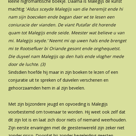
kleine nigromantische boekje. Daarna is Malegijs de kunst
machtig: ‘
Aldus sceyde Malegijs van die
heremijt ende hi
nam sijn boecxken ende began daer wt te lesen een
coniuracie der
vianden. De viant Putafar dit horende
quam tot Malegijs ende seide. Meester wat
believe u van
mi. Malegijs seyde.’ Neemt mi op uwen hals ende brenget
mi te
Rootsefluer bi Oriande gesont ende onghequetst.
Die duyvel nam Malegijs op den
hals ende vlogher
mede
door de luchte. (3)
Sindsdien hoefde hij maar in zijn boeken te lezen of een
conjuratie uit te spreken of duivelen verschenen en
gehoorzaamden hem in al zijn bevelen.
Met zijn bijzondere jeugd en opvoeding is Malegijs
voorbestemd om tovenaar te worden. Hij weet ook zelf dat
dit zijn lot is en laat zich door niets of niemand weerhouden.
Zijn eerste ervaringen met de geestenwereld zijn zeker niet
zonder risico. Doordat hij zonder begeleiding geesten