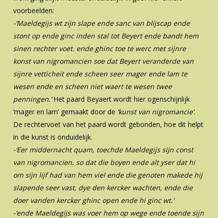
voorbeelden:
-‘Maeldegijs wt zijn slape ende sanc van blijscap ende
stont op ende ginc inden stal tot Beyert ende bandt hem
sinen rechter voet. ende
ghinc toe te werc met sijnre
konst van nigromancien soe dat Beyert veranderde van
sijnre vetticheit ende scheen seer mager ende lam te
wesen ende en scheen niet waert
te wesen twee
penningen.’
Het paard Beyaert wordt hier ogenschijnlijk
‘mager en lam’ gemaakt door de
‘kunst van nigromancie’
.
De rechtervoet van het paard wordt gebonden, hoe dit helpt
in die kunst is onduidelijk.
-‘Eer middernacht quam, toechde Maeldegijs sijn const
van nigromancien. so
dat die boyen ende alt yser dat hi
om sijn lijf had van hem viel ende die genoten
makede hij
slapende seer vast, dye den kercker wachten, ende die
doer vanden kercker
ghinc open ende hi ginc wt.’
-‘ende Maeldegijs was voer
hem op wege ende toende sijn