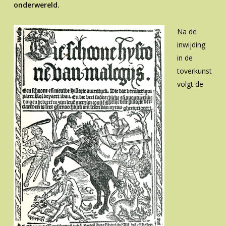
onderwereld.
Na de
inwijding
in de
toverkunst
volgt de