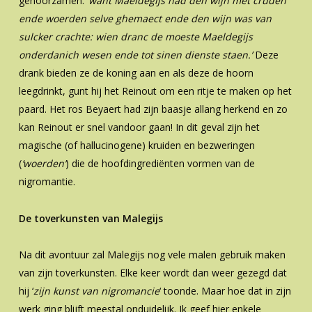
gehoorzamen: ‘
want Maeldegijs
had den wijn met cruden
ende woerden selve ghemaect ende den wijn was van
sulcker
crachte: wien dranc de moeste Maeldegijs
onderdanich wesen ende tot sinen dienste
staen.’
Deze
drank bieden ze de koning aan en als deze de hoorn
leegdrinkt, gunt hij het Reinout om een ritje te maken op het
paard. Het ros Beyaert had zijn baasje allang herkend en zo
kan Reinout er snel vandoor gaan! In dit geval zijn het
magische (of hallucinogene) kruiden en bezweringen
(
‘woerden’
) die de hoofdingrediënten vormen van de
nigromantie.
De toverkunsten van Malegijs
Na dit avontuur zal Malegijs nog vele malen gebruik maken
van zijn toverkunsten. Elke keer wordt dan weer gezegd dat
hij ‘
zijn kunst van nigromancie
‘ toonde. Maar hoe dat in zijn
werk ging blijft meestal onduidelijk. Ik geef hier enkele