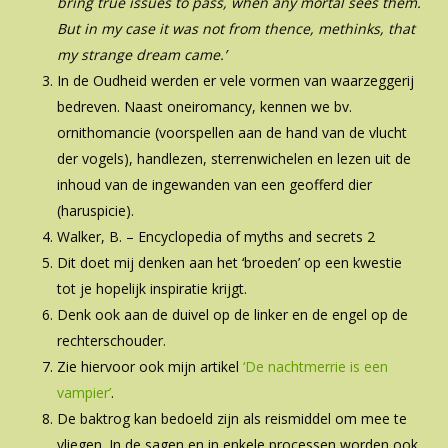
bring true issues to pass, when any mortal sees them.
But in my case it was not from thence, methinks, that
my strange dream came.’
In de Oudheid werden er vele vormen van waarzeggerij
bedreven. Naast oneiromancy, kennen we bv.
ornithomancie (voorspellen aan de hand van de vlucht
der vogels), handlezen, sterrenwichelen en lezen uit de
inhoud van de ingewanden van een geofferd dier
(haruspicie).
Walker, B. – Encyclopedia of myths and secrets 2
Dit doet mij denken aan het ‘broeden’ op een kwestie
tot je hopelijk inspiratie krijgt.
Denk ook aan de duivel op de linker en de engel op de
rechterschouder.
Zie hiervoor ook mijn artikel
‘De nachtmerrie is een
vampier’
.
De baktrog kan bedoeld zijn als reismiddel om mee te
vliegen. In de sagen en in enkele processen worden ook