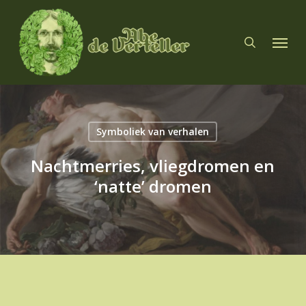
Skip
to
search
Menu
main
content
Symboliek van verhalen
Nachtmerries, vliegdromen en
‘natte’ dromen