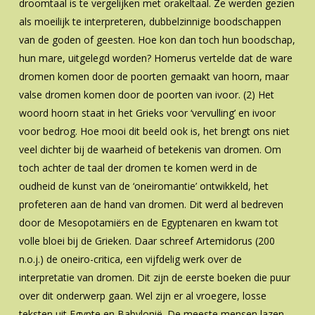
droomtaal is te vergelijken met orakeltaal. Ze werden gezien
als moeilijk te interpreteren, dubbelzinnige boodschappen
van de goden of geesten. Hoe kon dan toch hun boodschap,
hun mare, uitgelegd worden? Homerus vertelde dat de ware
dromen komen door de poorten gemaakt van hoorn, maar
valse dromen komen door de poorten van ivoor. (2) Het
woord hoorn staat in het Grieks voor ‘vervulling’ en ivoor
voor bedrog. Hoe mooi dit beeld ook is, het brengt ons niet
veel dichter bij de waarheid of betekenis van dromen. Om
toch achter de taal der dromen te komen werd in de
oudheid de kunst van de ‘oneiromantie’ ontwikkeld, het
profeteren aan de hand van dromen. Dit werd al bedreven
door de Mesopotamiërs en de Egyptenaren en kwam tot
volle bloei bij de Grieken. Daar schreef Artemidorus (200
n.o.j.) de oneiro-critica, een vijfdelig werk over de
interpretatie van dromen. Dit zijn de eerste boeken die puur
over dit onderwerp gaan. Wel zijn er al vroegere, losse
teksten uit Egypte en Babylonië. De meeste mensen lazen