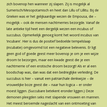
zich bovenop hen wanneer zij slapen. Zij is mogelijk al
Sumerisch/Mesopotamisch en heet dan Lillu of Lillitu. Bij de
Grieken was er het gelijkaardige wezen de Empousa, die –
mogelijk – ook de mensen nachtmerries bezorgde. Vanaf de
late antieke tijd heet een dergelijk wezen een incubus of
succubus. Opmerkelijk genoeg komt het woord incubus van
‘incubare’. Hier is dus de positief bedoelde tempelslaap
(incubatie) omgevormd tot een negatieve belevenis. Er ligt
geen god of goede geest meer bovenop je om je een wijze
droom te bezorgen, maar een kwade geest die je een
nachtmerrie of een erotische droom bezorgt! Als er al een
boodschap was, dan was dat een bedrieglijke verleiding. De
succubus is hier – vanuit een patriarchale denkwijze – de
vrouwelijke boze geest die – naar hun logica – er onder
moest liggen. (Succubare betekent eronder liggen.) Deze
demonen pleegden seks met slapende vrouwen en mannen.
Het meest beroemde nageslacht van een ontmoeting van