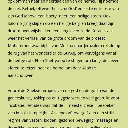
opklommen naar en neerdaalden van de hemel. Hij noemde
de plek Bethel, oftewel ‘huis van God’ en zette er ter ere van
zijn God Jehova een ‘baetyl’ neer, een heilige steen. Ook
Salomo ging slapen op een heilige berg en kreeg daar zijn
droom over wijsheid en een lang leven. In de Koran staat
weer het verhaal van de grote droom van de profeet
Mohammed waarbij hij van Medina naar Jeruzalem reisde op
de rug van het wonderdier de Bur’Aq, om vervolgens vanaf
de heilige rots Eben Shettya op te stijgen om langs de zeven
sferen te reizen naar de hemel om daar Allah te
aanschouwen.
Vooral de Griekse tempels van de god en de godin van de
geneeskunst, Asklepios en Hygeia werden veel gebruikt voor
incubatie. Het idee was dat de – meestal zieke – bezoeker
zich in zo’n tempel (het Asklepeion) overgaf aan een strikt
regime van vasten, bidden, gezonde beweging, massage en
dergelijke, om vervolgens naar een speciale heilige plaats –