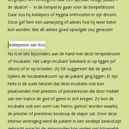
de ‘abaton’ – in de tempel te gaan voor de tempeldroom.
Daar zou hij Asklepios of Hygeia ontmoeten in zijn droom.
Deze gaf hem een aanwijzing of advies hoe hij weer beter
kon worden. Wie dit advies goed opvolgde zou genezen!
Asklepeion van Kos
Nu is er iets bijzonders aan de hand met deze tempeldroom
of ‘incubatie’. Het Latijn incubare’ betekent er op liggen (of
zitten) of er op broeden. (5) Dit suggereert dat de geest
tijdens de ‘incubatiedroom’ op de patiënt ging liggen. Er zijn
hints in de oude teksten dat deze incubatie ook kon
plaatsvinden met priesters of priesteressen die door middel
van een trance de god of geest in zich kregen. Zo kon de
incubatie ook een vorm van ‘hieros gamos’ worden waarbij
de priester of priesteres bovenop de slaper zat. Door deze
intense vereniging werd de patiënt in een verdiept bewustzijn
gebracht waar hij de antwoorden kon vinden om lichamelijk