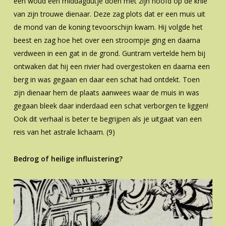
een woud een middagdutje doen met zijn hoofd op de knie
van zijn trouwe dienaar. Deze zag plots dat er een muis uit
de mond van de koning tevoorschijn kwam. Hij volgde het
beest en zag hoe het over een stroompje ging en daarna
verdween in een gat in de grond. Guntram vertelde hem bij
ontwaken dat hij een rivier had overgestoken en daarna een
berg in was gegaan en daar een schat had ontdekt. Toen
zijn dienaar hem de plaats aanwees waar de muis in was
gegaan bleek daar inderdaad een schat verborgen te liggen!
Ook dit verhaal is beter te begrijpen als je uitgaat van een
reis van het astrale lichaam. (9)
Bedrog of heilige influistering?