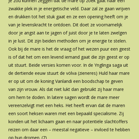
Je zou kunnen zeggen dat de mare op zoek gaat naar een
zwakke plek in je energetische veld. Daar zal ze gaan wrijven
en drukken tot het stuk gaat en ze een opening heeft om je
van je levenskracht te ontdoen. Dit doet ze voornamelijk
door je angst aan te jagen of juist door je te laten zwelgen
in je lust. Dit zijn beiden methoden om je energie te stelen.
Ook bij de mare is het de vraag of het wezen puur een geest
is of dat het om een levend iemand gaat die zijn geest er op
uit stuurt. Beide versies komen voor. In de Ynglinga saga uit
de dertiende eeuw stuurt de völva (zieneres) Huld haar mare
er op uit om de koning Vanlandi een boodschap te geven
van zijn vrouw. Als dat niet lukt dan gebruikt zij haar mare
om hem te doden. In latere sagen wordt de mare meer
vereenzelvigt met een heks. Het heeft ervan dat de maren
een soort heksen waren met een bepaald specialisme. Zij
konden uit het lichaam gaan en naar potentiële slachtoffers
reizen om daar een – meestal negatieve – invloed te hebben
op hun dromen. (7)