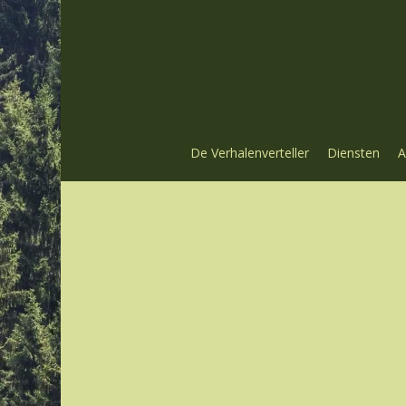
Skip
to
main
content
De Verhalenverteller
Diensten
A