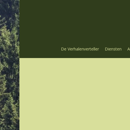
Skip
to
main
content
De Verhalenverteller
Diensten
A